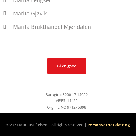
Marita Fengsel
Marita Gjøvik
Marita Brukthandel Mjøndalen
Gi en gave
Bankgiro: 3000 17 15050
VIPPS: 14425
Org nr.: NO 971275898
©2021 Maritastiftelsen | All rights reserved |
Personvernerklæring