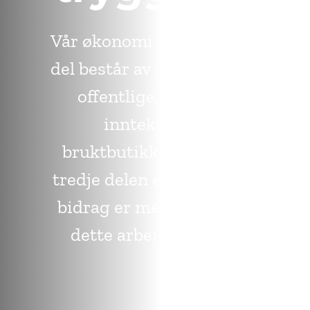
Vår økonomi er tredelt, en
del består av støtte fra det
offentlige, en del av
inntekter fra
bruktbutikkene, og den
tredje delen er gaver. Ditt
bidrag er med på å gjøre
dette arbeidet mulig.