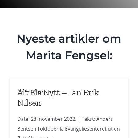
Nyeste artikler om
Marita Fengsel:
Alt Ble Nytt – Jan Erik
Marita Fengsel
Nilsen
Date: 28. november 2022. | Tekst: Anders
Bentsen I oktober la Evangeliesenteret ut en