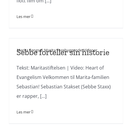
flott film om [...]
Les mer
Sebbe forteller sin historie
Marita Fengsel
,
Marita Forebyggende
,
Videoer
Tekst: Maritastiftelsen | Video: Heart of
Evangelism Velkommen til Marita-familien
Sebastian! Sebastian Stakset (Sebbe Staxx)
er rapper, [...]
Les mer