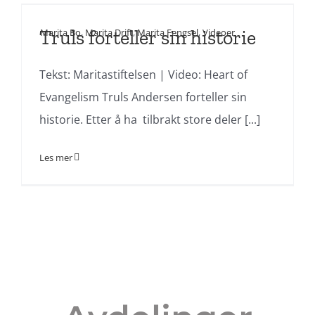
Truls forteller sin historie
Marita Bo
,
Marita Drift
,
Marita Fengsel
,
Videoer
Tekst: Maritastiftelsen | Video: Heart of
Evangelism Truls Andersen forteller sin
historie. Etter å ha tilbrakt store deler [...]
Les mer