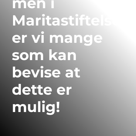
men i
Maritastiftelsen
er vi mange
som kan
bevise at
dette er
mulig!