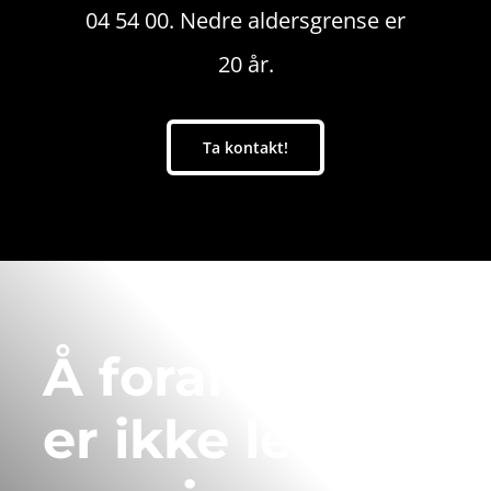
04 54 00. Nedre aldersgrense er
20 år.
Ta kontakt!
Å forandre seg
er ikke lett,