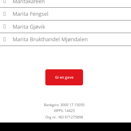
Maritakafeen
Marita Fengsel
Marita Gjøvik
Marita Brukthandel Mjøndalen
Gi en gave
Bankgiro: 3000 17 15050
VIPPS: 14425
Org nr.: NO 971275898