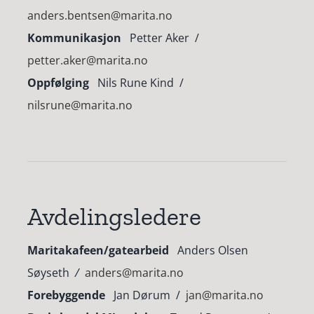
anders.bentsen@marita.no
Kommunikasjon
Petter Aker /
petter.aker@marita.no
Oppfølging
Nils Rune Kind /
nilsrune@marita.no
Avdelingsledere
Maritakafeen/gatearbeid
Anders Olsen
Søyseth
/
anders@marita.no
Forebyggende
Jan Dørum /
jan@marita.no