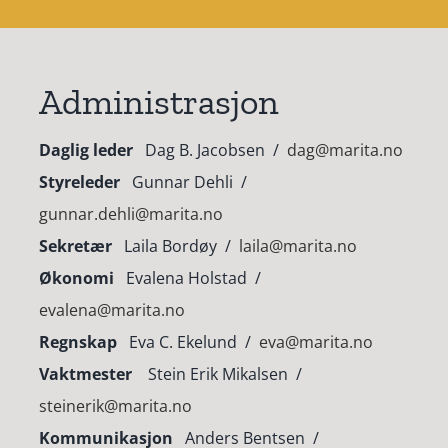
Administrasjon
Daglig leder
Dag B. Jacobsen /
dag@marita.no
Styreleder
Gunnar Dehli /
gunnar.dehli@marita.no
Sekretær
Laila Bordøy /
laila@marita.no
Økonomi
Evalena Holstad /
evalena@marita.no
Regnskap
Eva C. Ekelund /
eva@marita.no
Vaktmester
Stein Erik Mikalsen /
steinerik@marita.no
Kommunikasjon
Anders Bentsen /