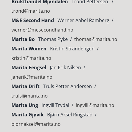
Brukthandel Mjøndalen
Trond Pettersen /
trond@marita.no
M&E Second Hand
Werner Aabel Ramberg /
werner@mesecondhand.no
Marita Bo
Thomas Pyke /
thomas@marita.no
Marita Women
Kristin Strandengen /
kristin@marita.no
Marita Fengsel
Jan Erik Nilsen /
janerik@marita.no
Marita Drift
Truls Petter Andersen /
truls@marita.no
Marita Ung
Ingvill Trydal /
ingvill@marita.no
Marita Gjøvik
Bjørn Aksel Ringstad /
bjornaksel@marita.no