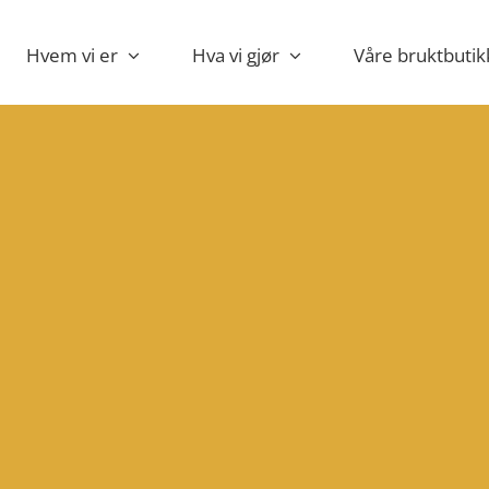
Hvem vi er
Hva vi gjør
Våre bruktbutik