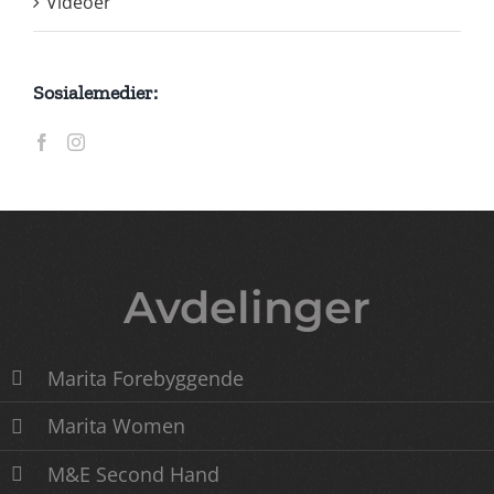
Videoer
Sosialemedier:
Avdelinger
Marita Forebyggende
Marita Women
M&E Second Hand