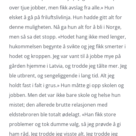
over tjue jobber, men fikk avslag fra alle.» Hun
elsket å gå på friluftslivlinja. Hun hadde gitt alt for
denne muligheten. Nå ga hun alt for å bli i Norge,
men så sa det stopp. «Hodet hang ikke med lenger,
hukommelsen begynte å svikte og jeg fikk smerter i
hodet og kroppen. Jeg var vant til å jobbe mye på
gården hjemme i Latvia, og trodde jeg tålte mer. Jeg
ble utbrent, og sengeliggende i lang tid. Alt jeg
holdt fast i falt i grus.» Hun måtte gi opp skolen og
jobben. Men det var ikke bare skole og helse hun
mistet; den allerede brutte relasjonen med
eldstebroren ble totalt ødelagt. «Han fikk store
problemer og tok dumme valg, så jeg prøvde å gi
ham råd. Jeg trodde jeg visste alt. Jeg trodde jeg