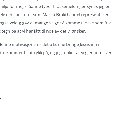
miljø for meg». Sånne typer tilbakemeldinger synes jeg er
ele det spekteret som Marita Brukthandel representerer,
gså veldig gøy at mange velger å komme tilbake som frivill
tegn på at vi har fått til noe av det vi ønsker.
 denne motivasjonen – det å kunne bringe Jesus inn i
ette kommer til uttrykk på, og jeg tenker at vi gjennom livene