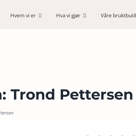
Hvem vi er
Hva vi gjør
Våre bruktbuti
: Trond Pettersen
ttersen