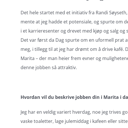
Det hele startet med et initiativ fra Randi Søys
mente at jeg hadde et potensiale, og spurte om d
i et karrieresenter og drevet med kjøp og salg og s
Det var først da Dag spurte om en uformell prat at 
meg, i tillegg til at jeg har drømt om å drive ka
Marita – der man heier frem evner og mulighetene 
denne jobben så attraktiv.
Hvordan vil du beskrive jobben din i Marita i d
Jeg har en veldig variert hverdag, noe jeg trives g
vaske toaletter, lage julemiddag i kafeen eller s