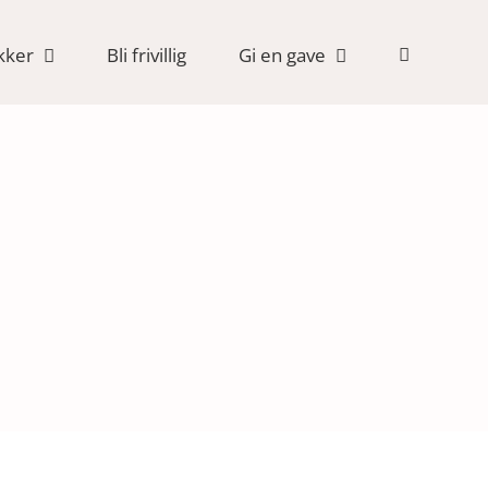
kker
Bli frivillig
Gi en gave