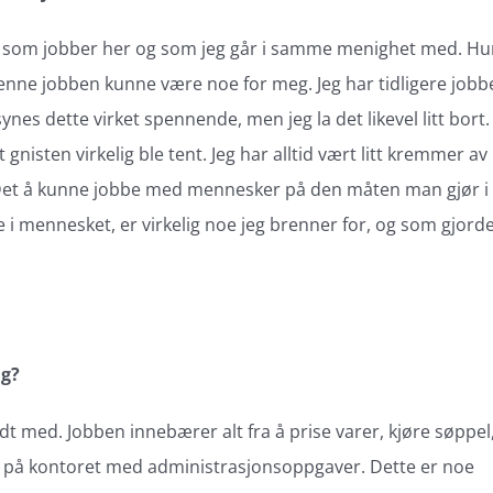
eth, som jobber her og som jeg går i samme menighet med. H
enne jobben kunne være noe for meg. Jeg har tidligere jobb
ynes dette virket spennende, men jeg la det likevel litt bort.
gnisten virkelig ble tent. Jeg har alltid vært litt kremmer av
fé. Det å kunne jobbe med mennesker på den måten man gjør i
i mennesket, er virkelig noe jeg brenner for, og som gjord
ag?
odt med. Jobben innebærer alt fra å prise varer, kjøre søppel
itte på kontoret med administrasjonsoppgaver. Dette er noe