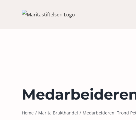
Skip
to
content
Medarbeideren
Home
Marita Brukthandel
Medarbeideren: Trond Pe