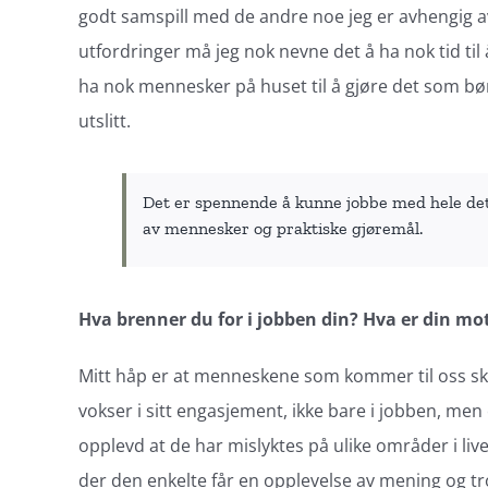
godt samspill med de andre noe jeg er avhengig av
utfordringer må jeg nok nevne det å ha nok tid til å
ha nok mennesker på huset til å gjøre det som bør 
utslitt.
Det er spennende å kunne jobbe med hele de
av mennesker og praktiske gjøremål.
Hva brenner du for i jobben din? Hva er din mo
Mitt håp er at menneskene som kommer til oss skal o
vokser i sitt engasjement, ikke bare i jobben, men
opplevd at de har mislyktes på ulike områder i liv
der den enkelte får en opplevelse av mening og tr