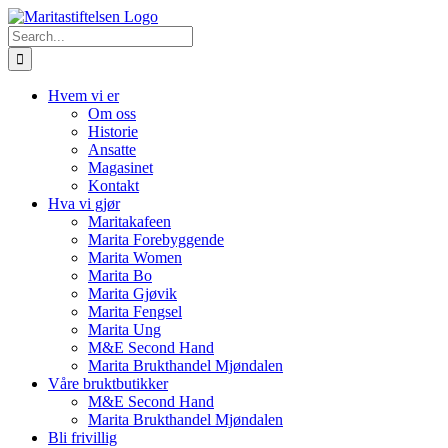
Skip
to
Search
content
for:
Hvem vi er
Om oss
Historie
Ansatte
Magasinet
Kontakt
Hva vi gjør
Maritakafeen
Marita Forebyggende
Marita Women
Marita Bo
Marita Gjøvik
Marita Fengsel
Marita Ung
M&E Second Hand
Marita Brukthandel Mjøndalen
Våre bruktbutikker
M&E Second Hand
Marita Brukthandel Mjøndalen
Bli frivillig