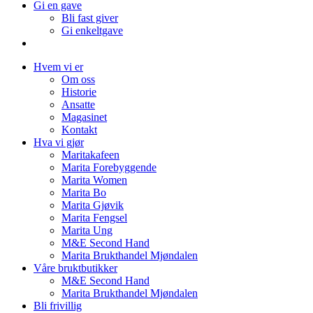
Gi en gave
Bli fast giver
Gi enkeltgave
Hvem vi er
Om oss
Historie
Ansatte
Magasinet
Kontakt
Hva vi gjør
Maritakafeen
Marita Forebyggende
Marita Women
Marita Bo
Marita Gjøvik
Marita Fengsel
Marita Ung
M&E Second Hand
Marita Brukthandel Mjøndalen
Våre bruktbutikker
M&E Second Hand
Marita Brukthandel Mjøndalen
Bli frivillig