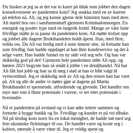
Du husker at jeg sa at det var to karer på tiltak som jobbet den dagen
konsekvensene av pandemien kom? Jeg snakka med en av karene
på telefon nå, Ali, og jeg kunne gjerne dele historien hans med dere.
Ali startet hos oss i samfunnsstraff gjennom Kriminalomsorgen. En
energisk og positiv type med en fargerik fortid. Mange av våre faste
frivillige måtte jo ta pause da pandemien kom. Ali møtte trofast opp
og jobbet alle dagene Brukthandelen holdt åpent. Han, med flere,
redda oss. Da Ali var ferdig med å sone timene sine, så fortsatte han
som frivillig, han hadde oppdaget at han likte kundeservice og det å
selge varer. Han hadde funnet en ny side ved seg selv. Og han var
skikkelig god på det! Gjennom hele pandemien stilte Ali opp, og
høsten 2021 begynte han så smått å jobbe i en detaljhandel. Nå har
Ali fått fast jobb og han sa til meg i stad at han er blitt valgt til
verneombud. Jeg er skikkelig stolt av Ali og den reisen han har vært
på. Ali og alle de andre vi møter gjør at dagene på Marita
Brukthandel er spennende, utfordrende og givende. Det handler om
mye mer enn å finne potensiale i varene, vi ser etter potensiale i
hverandre.
Nå er pandemien på avstand og vi kan søke tettere sammen og
fortsette å bygge butikk og liv. Frivillige og kunder er på vei tilbake.
Nå på tirsdag kom noen fra en lokal menighet, de hadde tatt med seg
fem ukrainske flyktninger til oss. De handlet varer og koste seg i
kafeen, rørende å være vitne til. Jeg er veldig spent og