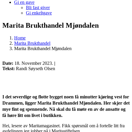
Gi en gave
Bli fast giver
Gi enkeltgave
Marita Brukthandel Mjøndalen
Home
Marita Brukthandel
Marita Brukthandel Mjøndalen
Date:
18. November 2023.
|
Tekst:
Randi Søyseth Olsen
I det severdige og flotte bygget noen få minutter kjøring vest for
Drammen, ligger Marita Brukthandel Mjøndalen. Her skjer det
mye fint og spennende. Nå skal du få møte en av de ansatte og
få høre litt om livet i butikken.
Hei, lesere av Maritamagasinet. Fikk spørsmål om å fortelle litt fra
avdelingen jeg jobber på i Maritastiftelsen.