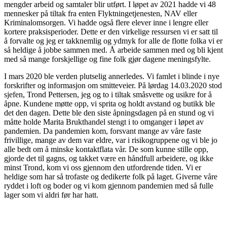
mengder arbeid og samtaler blir utført. I løpet av 2021 hadde vi 48
mennesker på tiltak fra enten Flyktningetjenesten, NAV eller
Kriminalomsorgen. Vi hadde også flere elever inne i lengre eller
kortere praksisperioder. Dette er den virkelige ressursen vi er satt til
å forvalte og jeg er takknemlig og ydmyk for alle de flotte folka vi er
så heldige å jobbe sammen med. Å arbeide sammen med og bli kjent
med så mange forskjellige og fine folk gjør dagene meningsfylte.
I mars 2020 ble verden plutselig annerledes. Vi famlet i blinde i nye
forskrifter og informasjon om smitteveier. På lørdag 14.03.2020 stod
sjefen, Trond Pettersen, jeg og to i tiltak småsvette og usikre for å
åpne. Kundene møtte opp, vi sprita og holdt avstand og butikk ble
det den dagen. Dette ble den siste åpningsdagen på en stund og vi
måtte holde Marita Brukthandel stengt i to omganger i løpet av
pandemien. Da pandemien kom, forsvant mange av våre faste
frivillige, mange av dem var eldre, var i risikogruppene og vi ble jo
alle bedt om å minske kontaktflata vår. De som kunne stille opp,
gjorde det til gagns, og takket være en håndfull arbeidere, og ikke
minst Trond, kom vi oss gjennom den utfordrende tiden. Vi er
heldige som har så trofaste og dedikerte folk på laget. Giverne våre
ryddet i loft og boder og vi kom gjennom pandemien med så fulle
lager som vi aldri før har hatt.