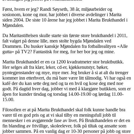
Først, hvem er jeg? Randi Søyseth, 38 år, miljøarbeider og
sosionom, kone og mor, har jobbet i diverse avdelinger i Marita
siden 2004. De siste 10 årene har jeg jobbet i Marita Brukthandel i
Mjøndalen.
Da Maritastiftelsen skulle starte sin første store brukthandel i 2011,
falt valget på denne lille, men stolte bygda Mjøndalen ved
Drammen. Du husker kanskje Mjøndalen fra fotballrealityen «Alle
gutta» på TV2? Fantastisk for meg, for her bor jeg og mine.
Marita Brukthandel er en ca 1200 kvadratmeter stor bruktbutikk.
Her selges alt fra klær, leker, cd-er, kjøkkenutstyr, bøker,
pyntegjenstander og mye, mye mer. Jeg bruker å si at alt du trenger
kommer inn etterhvert, du må bare være litt tålmodig. Vi har også en
kafé der du kan sette deg ned og ta en hvil og kose deg med noe
godt. På dagtid hver dag, jobber vi med å klargjøre butikken, som er
åpen for kunder tirsdag og torsdag 14.00-19.00 og lørdag 11.00-
15.00.
Filosofien er at på Marita Brukthandel skal folk kunne handle bra
varer til en god pris og at vi skal tilby en meningsfull jobb til
mennesker i en avgjørende fase av livet. På Brukthandelen er det en
fin blanding av frivillige, skoleelever, folk på tiltak og ansatte som
jobber sammen. På en vanlig dag er 10-30 personer på jobb og store