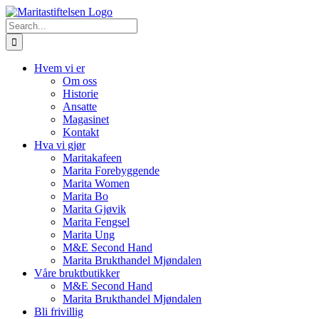
Skip
to
Search
content
for:
Hvem vi er
Om oss
Historie
Ansatte
Magasinet
Kontakt
Hva vi gjør
Maritakafeen
Marita Forebyggende
Marita Women
Marita Bo
Marita Gjøvik
Marita Fengsel
Marita Ung
M&E Second Hand
Marita Brukthandel Mjøndalen
Våre bruktbutikker
M&E Second Hand
Marita Brukthandel Mjøndalen
Bli frivillig