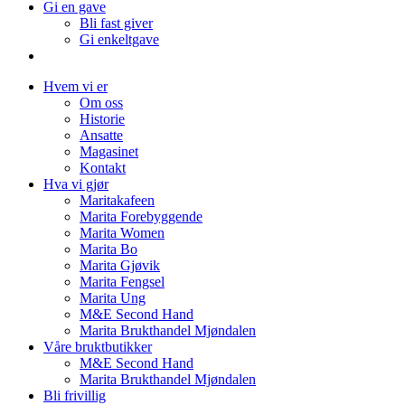
Gi en gave
Bli fast giver
Gi enkeltgave
Hvem vi er
Om oss
Historie
Ansatte
Magasinet
Kontakt
Hva vi gjør
Maritakafeen
Marita Forebyggende
Marita Women
Marita Bo
Marita Gjøvik
Marita Fengsel
Marita Ung
M&E Second Hand
Marita Brukthandel Mjøndalen
Våre bruktbutikker
M&E Second Hand
Marita Brukthandel Mjøndalen
Bli frivillig