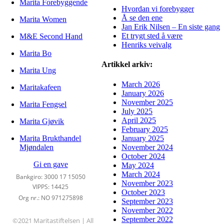
Marita Forebyggende
Hvordan vi forebygger
Å se den ene
Marita Women
Jan Erik Nilsen – En siste gang
Et trygt sted å være
M&E Second Hand
Henriks veivalg
Marita Bo
Artikkel arkiv:
Marita Ung
March 2026
Maritakafeen
January 2026
November 2025
Marita Fengsel
July 2025
April 2025
Marita Gjøvik
February 2025
Marita Brukthandel
January 2025
Mjøndalen
November 2024
October 2024
Gi en gave
May 2024
March 2024
Bankgiro: 3000 17 15050
November 2023
VIPPS: 14425
October 2023
Org nr.: NO 971275898
September 2023
November 2022
September 2022
©2021 Maritastiftelsen | All