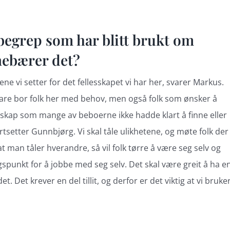
 begrep som har blitt brukt om
nebærer det?
 vi setter for det fellesskapet vi har her, svarer Markus.
 bare bor folk her med behov, men også folk som ønsker å
esskap som mange av beboerne ikke hadde klart å finne eller
tsetter Gunnbjørg. Vi skal tåle ulikhetene, og møte folk der
 at man tåler hverandre, så vil folk tørre å være seg selv og
spunkt for å jobbe med seg selv. Det skal være greit å ha e
. Det krever en del tillit, og derfor er det viktig at vi bruke