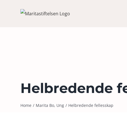
Skip
to
content
Helbredende f
Home
Marita Bo, Ung
Helbredende fellesskap