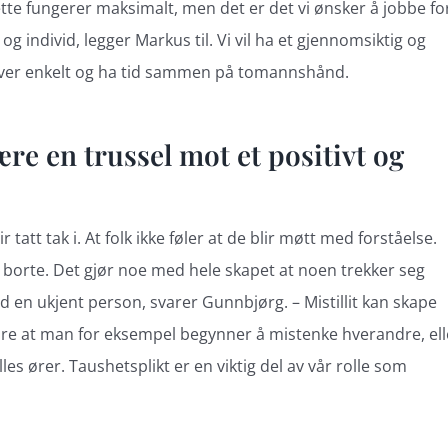
dette fungerer maksimalt, men det er det vi ønsker å jobbe fo
g individ, legger Markus til. Vi vil ha et gjennomsiktig og
e hver enkelt og ha tid sammen på tomannshånd.
ære en trussel mot et positivt og
tatt tak i. At folk ikke føler at de blir møtt med forståelse.
d er borte. Det gjør noe med hele skapet at noen trekker seg
en ukjent person, svarer Gunnbjørg. – Mistillit kan skape
 være at man for eksempel begynner å mistenke hverandre, ell
les ører. Taushetsplikt er en viktig del av vår rolle som