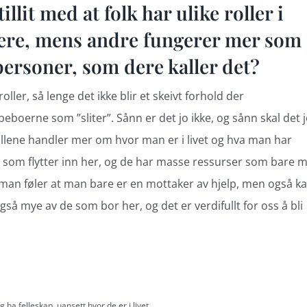
lit med at folk har ulike roller i
oere, mens andre fungerer mer som
personer, som dere kaller det?
oller, så lenge det ikke blir et skeivt forhold der
eboerne som ”sliter”. Sånn er det jo ikke, og sånn skal det 
g rollene handler mer om hvor man er i livet og hva man har
 de som flytter inn her, og de har masse ressurser som bare 
man føler at man bare er en mottaker av hjelp, men også k
så mye av de som bor her, og det er verdifullt for oss å bli
ha felleskap, uansett hvor de er i livet.