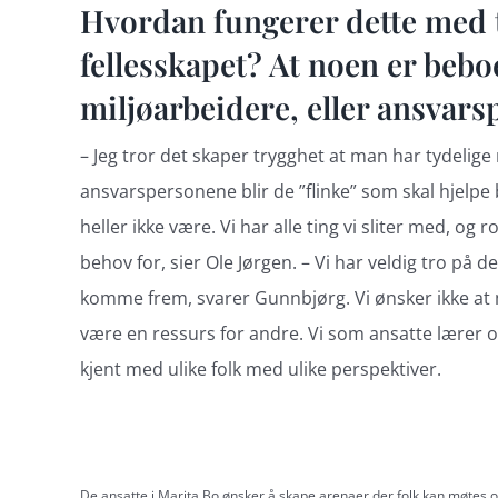
Hvordan fungerer dette med til
fellesskapet? At noen er beb
miljøarbeidere, eller ansvars
– Jeg tror det skaper trygghet at man har tydelige r
ansvarspersonene blir de ”flinke” som skal hjelpe b
heller ikke være. Vi har alle ting vi sliter med, o
behov for, sier Ole Jørgen. – Vi har veldig tro på
komme frem, svarer Gunnbjørg. Vi ønsker ikke at 
være en ressurs for andre. Vi som ansatte lærer og
kjent med ulike folk med ulike perspektiver.
De ansatte i Marita Bo ønsker å skape arenaer der folk kan møtes og 