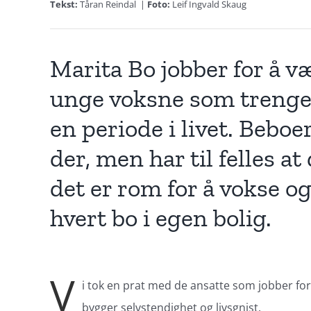
Tekst:
Tåran Reindal
|
Foto:
Leif Ingvald Skaug
Marita Bo jobber for å væ
unge voksne som trenger
en periode i livet. Beboe
der, men har til felles at
det er rom for å vokse og 
hvert bo i egen bolig.
V
i tok en prat med de ansatte som jobber for
bygger selvstendighet og livsgnist.