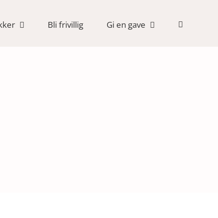
kker
Bli frivillig
Gi en gave