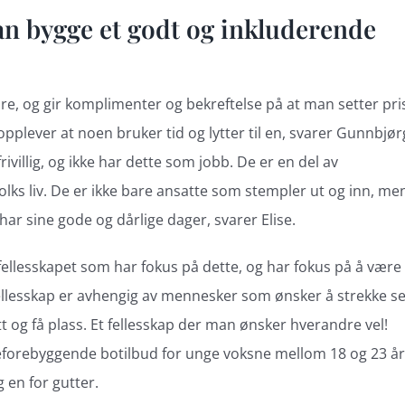
n bygge et godt og inkluderende
e, og gir komplimenter og bekreftelse på at man setter pri
lever at noen bruker tid og lytter til en, svarer Gunnbjør
ivillig, og ikke har dette som jobb. De er en del av
 folks liv. De er ikke bare ansatte som stempler ut og inn, me
har sine gode og dårlige dager, svarer Elise.
 fellesskapet som har fokus på dette, og har fokus på å være
fellesskap er avhengig av mennesker som ønsker å strekke s
øtt og få plass. Et fellesskap der man ønsker hverandre vel!
elseforebyggende botilbud for unge voksne mellom 18 og 23 år
g en for gutter.