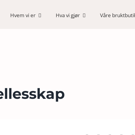
Hvem vi er
Hva vi gjør
Våre bruktbuti
ellesskap